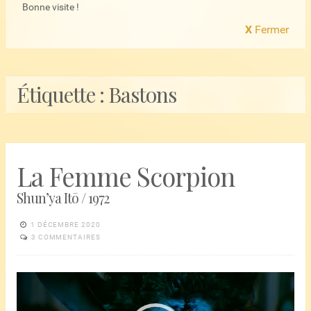
Bonne visite !
X
Fermer
Étiquette :
Bastons
La Femme Scorpion
Shun’ya Itō / 1972
1 DÉCEMBRE 2020
3 COMMENTAIRES
Lecteur
vidéo