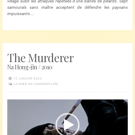
village subit les attaques répétées d’une bande de pillards. Sept
samouraïs sans maître acceptent de défendre les paysans
impuissants…
The Murderer
Na Hong-jin / 2010
15 JANVIER 2020
LAISSER UN COMMENTAIRE
Lecteur
vidéo