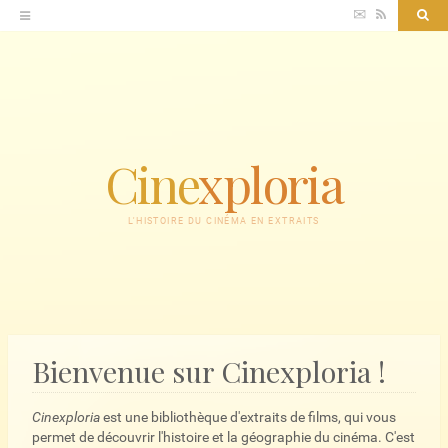
Accéder
✉
RSS
Sea
au
contenu
Cine
xploria
L'HISTOIRE DU CINÉMA EN EXTRAITS
Bienvenue sur Cinexploria !
Cinexploria
est une bibliothèque d'extraits de films, qui vous
permet de découvrir l'histoire et la géographie du cinéma. C'est