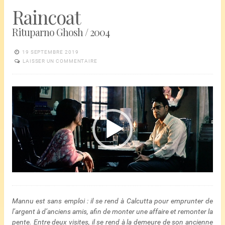
Raincoat
Rituparno Ghosh / 2004
19 SEPTEMBRE 2019
LAISSER UN COMMENTAIRE
Lecteur
vidéo
Mannu est sans emploi : il se rend à Calcutta pour emprunter de
l’argent à d’anciens amis, afin de monter une affaire et remonter la
pente. Entre deux visites, il se rend à la demeure de son ancienne