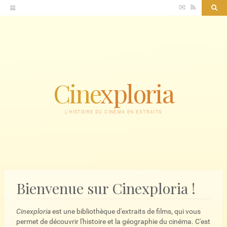
Accéder
✉
RSS
Sea
au
contenu
Cine
xploria
L'HISTOIRE DU CINÉMA EN EXTRAITS
Bienvenue sur Cinexploria !
Cinexploria
est une bibliothèque d'extraits de films, qui vous
permet de découvrir l'histoire et la géographie du cinéma. C'est