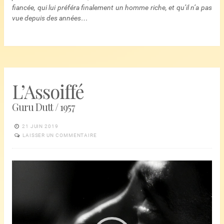
fiancée, qui lui préféra finalement un homme riche, et qu’il n’a pas
vue depuis des années…
L’Assoiffé
Guru Dutt / 1957
21 JUIN 2019
LAISSER UN COMMENTAIRE
Lecteur
vidéo