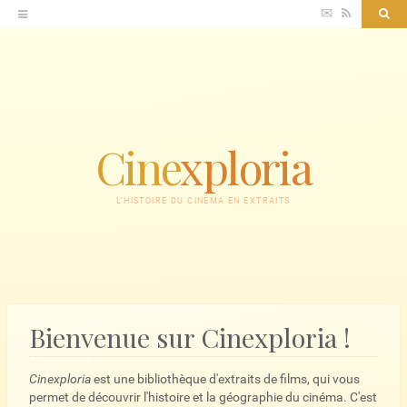
Accéder
✉
RSS
Sea
au
contenu
Cine
xploria
L'HISTOIRE DU CINÉMA EN EXTRAITS
Bienvenue sur Cinexploria !
Cinexploria
est une bibliothèque d'extraits de films, qui vous
permet de découvrir l'histoire et la géographie du cinéma. C'est