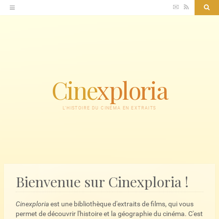
Accéder
✉
RSS
Sea
au
contenu
Cine
xploria
L'HISTOIRE DU CINÉMA EN EXTRAITS
Bienvenue sur Cinexploria !
Cinexploria
est une bibliothèque d'extraits de films, qui vous
permet de découvrir l'histoire et la géographie du cinéma. C'est