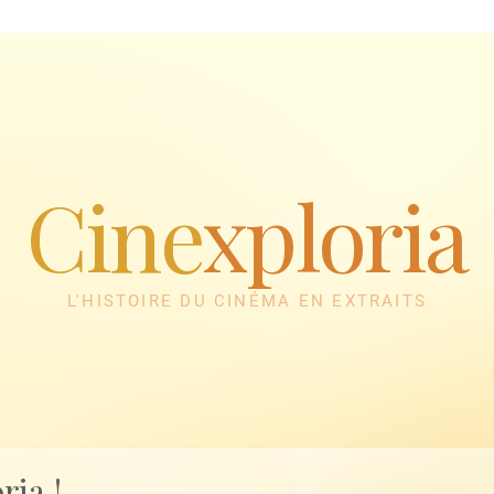
Cine
xploria
L'HISTOIRE DU CINÉMA EN EXTRAITS
ria !