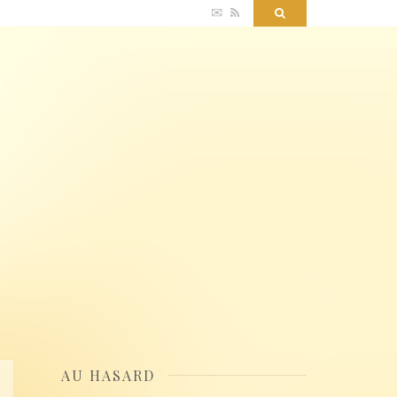
✉
RSS
Search
AU HASARD