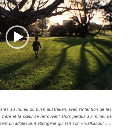
nts au milieu du bush australien, avec l’intention de les
 Le frère et la sœur se retrouvent alors perdus au milieu de
roisent un adolescent aborigène qui fait son « walkabout »…