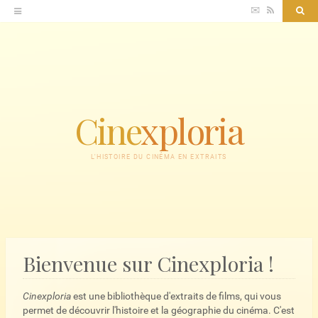
Accéder
✉
RSS
Sea
au
contenu
Cine
xploria
L'HISTOIRE DU CINÉMA EN EXTRAITS
Bienvenue sur Cinexploria !
Cinexploria
est une bibliothèque d'extraits de films, qui vous
permet de découvrir l'histoire et la géographie du cinéma. C'est