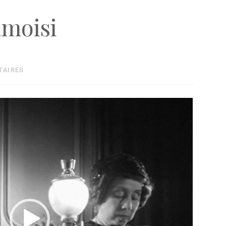
amoisi
TAIRES