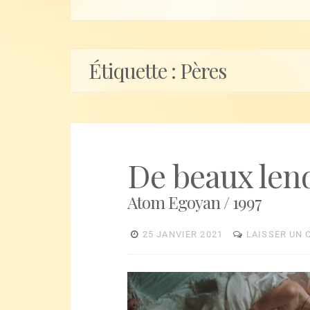
Étiquette :
Pères
De beaux le
Atom Egoyan / 1997
25 JANVIER 2021
LAISSER UN
Lecteur
vidéo