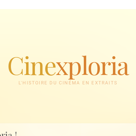
Cine
xploria
L'HISTOIRE DU CINÉMA EN EXTRAITS
ria !