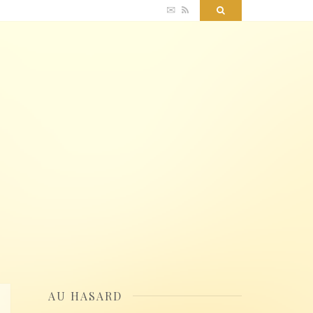
✉
RSS
Search
AU HASARD