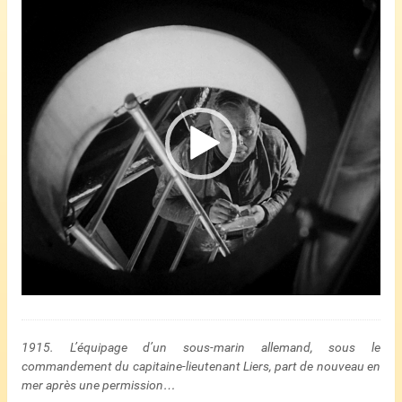
vidéo
1915. L’équipage d’un sous-marin allemand, sous le
commandement du capitaine-lieutenant Liers, part de nouveau en
mer après une permission…