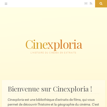
Accéder
✉
RSS
Sea
au
contenu
Cine
xploria
L'HISTOIRE DU CINÉMA EN EXTRAITS
Bienvenue sur Cinexploria !
Cinexploria
est une bibliothèque d'extraits de films, qui vous
permet de découvrir l'histoire et la géographie du cinéma. C'est