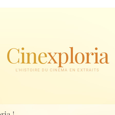
Cine
xploria
L'HISTOIRE DU CINÉMA EN EXTRAITS
ria !