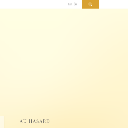
✉
RSS
Search
AU HASARD