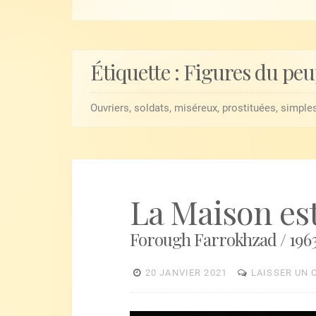
Étiquette :
Figures du peu
Ouvriers, soldats, miséreux, prostituées, simpl
La Maison est
Forough Farrokhzad / 196
20 JANVIER 2021
LAISSER UN