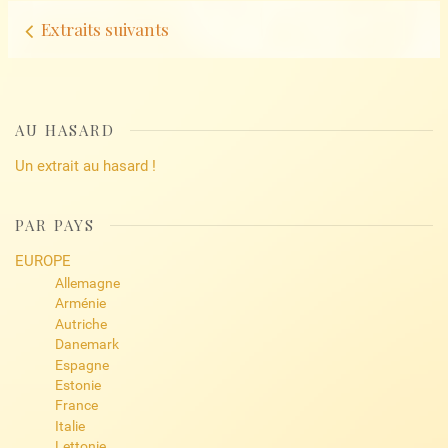
Navigation
Extraits suivants
d’articles
AU HASARD
Un extrait au hasard !
PAR PAYS
EUROPE
Allemagne
Arménie
Autriche
Danemark
Espagne
Estonie
France
Italie
Lettonie