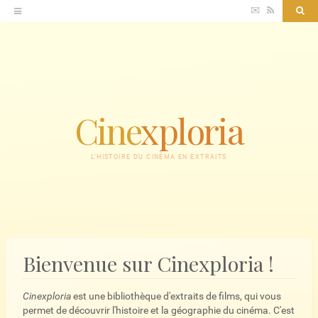
Accéder
✉
RSS
Sea
au
contenu
Cine
xploria
L'HISTOIRE DU CINÉMA EN EXTRAITS
Bienvenue sur Cinexploria !
Cinexploria
est une bibliothèque d'extraits de films, qui vous
permet de découvrir l'histoire et la géographie du cinéma. C'est