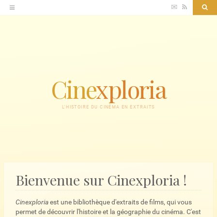
Accéder
✉
RSS
Sea
au
contenu
Cine
xploria
L'HISTOIRE DU CINÉMA EN EXTRAITS
Bienvenue sur Cinexploria !
Cinexploria
est une bibliothèque d'extraits de films, qui vous
permet de découvrir l'histoire et la géographie du cinéma. C'est