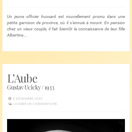
Un jeune officier hussard est nouvellement promu dans une
petite garnison de province, où il s’ennuie à mourir. En pension
chez un vieux couple, il fait bientôt la connaissance de leur fille
Albertine…
L’Aube
Gustav Ucicky / 1933
8 DÉCEMBRE 2020
LAISSER UN COMMENTAIRE
Lecteur
vidéo