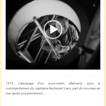
1915. L’équipage d’un sous-marin allemand, sous le
commandement du capitaine-lieutenant Liers, part de nouveau en
mer après une permission…