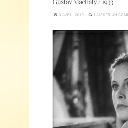
Gustav Machatý / 1933
3 AVRIL 2019
LAISSER UN CO
Lecteur
vidéo