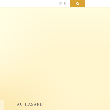
✉
RSS
Search
AU HASARD