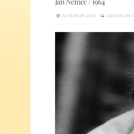
Jan Němec / 1964
24 FÉVRIER 2020
LAISSER UN 
Lecteur
vidéo