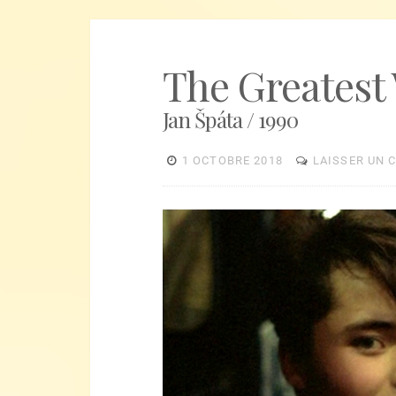
The Greatest 
Jan Špáta / 1990
1 OCTOBRE 2018
LAISSER UN 
Lecteur
vidéo