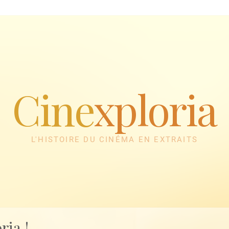
Cine
xploria
L'HISTOIRE DU CINÉMA EN EXTRAITS
ria !