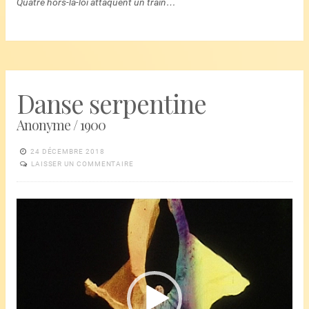
Quatre hors-la-loi attaquent un train…
Danse serpentine
Anonyme / 1900
24 DÉCEMBRE 2018
LAISSER UN COMMENTAIRE
Lecteur
vidéo