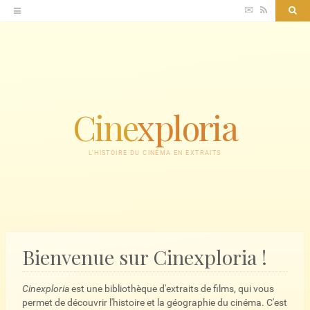
Accéder
✉
RSS
Sea
au
contenu
Cine
xploria
L'HISTOIRE DU CINÉMA EN EXTRAITS
Bienvenue sur Cinexploria !
Cinexploria
est une bibliothèque d'extraits de films, qui vous
permet de découvrir l'histoire et la géographie du cinéma. C'est