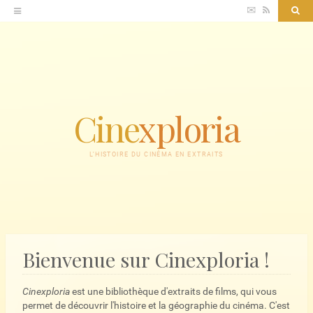
Accéder
✉
RSS
Sea
au
contenu
Cine
xploria
L'HISTOIRE DU CINÉMA EN EXTRAITS
Bienvenue sur Cinexploria !
Cinexploria
est une bibliothèque d'extraits de films, qui vous
permet de découvrir l'histoire et la géographie du cinéma. C'est