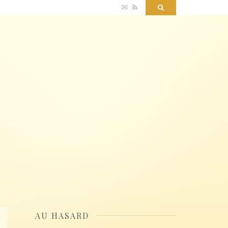
✉
RSS
Search
AU HASARD