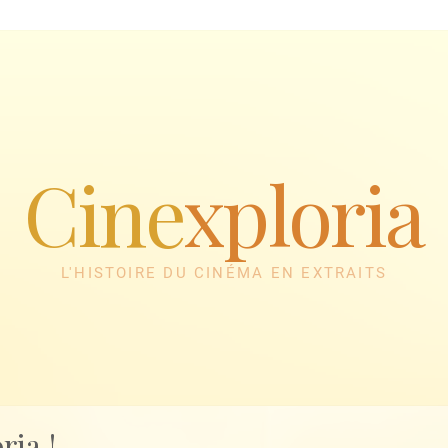
Cine
xploria
L'HISTOIRE DU CINÉMA EN EXTRAITS
ria !