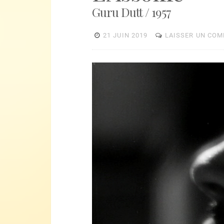
Guru Dutt / 1957
21 JUIN 2019
LAISSER UN CO
Lecteur
vidéo