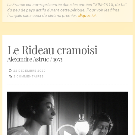
La France est sur-représentée dans les années 1895-1915, du fait
du peu de pays actifs durant cette période. Pour voir les films
français sans ceux du cinéma premier,
cliquez ici
.
Le Rideau cramoisi
Alexandre Astruc / 1953
22 DÉCEMBRE 2020
2 COMMENTAIRES
Lecteur
vidéo