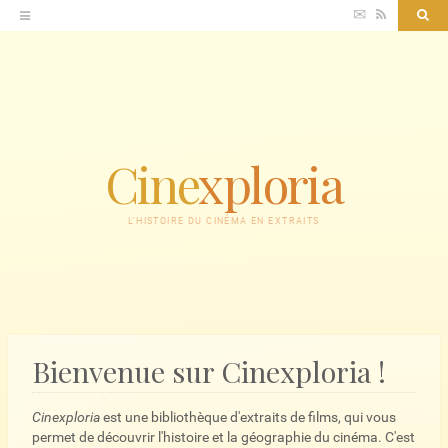
Accéder
✉
RSS
Sea
au
contenu
Cine
xploria
L'HISTOIRE DU CINÉMA EN EXTRAITS
Bienvenue sur Cinexploria !
Cinexploria
est une bibliothèque d'extraits de films, qui vous
permet de découvrir l'histoire et la géographie du cinéma. C'est