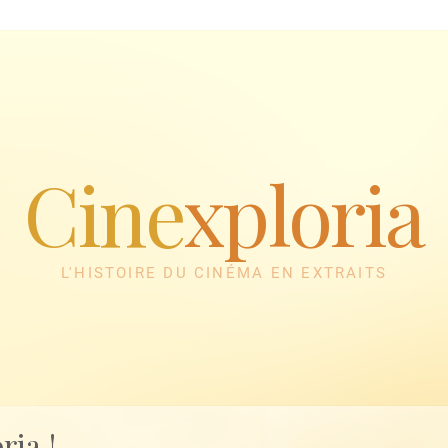
Cine
xploria
L'HISTOIRE DU CINÉMA EN EXTRAITS
ria !