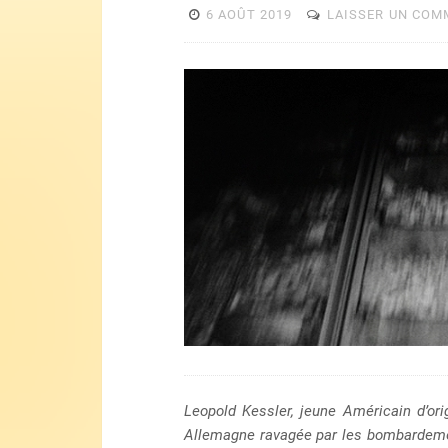
6 AOÛT 2019
LAISSER UN COM
Lecteur
vidéo
Leopold Kessler, jeune Américain d’or
Allemagne ravagée par les bombardement