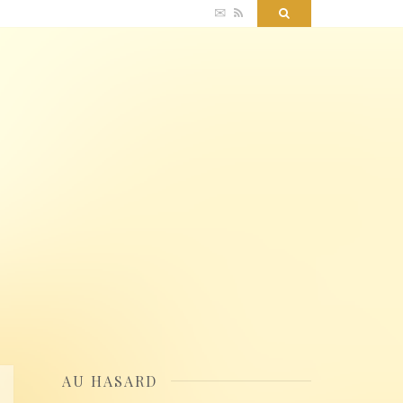
✉
RSS
Search
AU HASARD