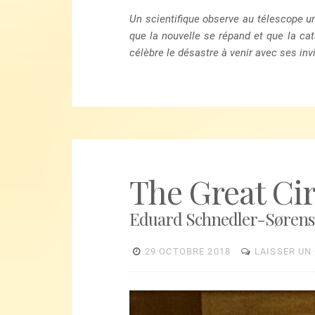
Un scientifique observe au télescope un
que la nouvelle se répand et que la cata
célèbre le désastre à venir avec ses in
The Great Ci
Eduard Schnedler-Sørense
29 OCTOBRE 2018
LAISSER UN
Lecteur
vidéo