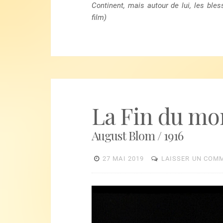
Continent, mais autour de lui, les ble
film)
La Fin du m
August Blom / 1916
27 MAI 2019
LAISSER UN COM
Lecteur
vidéo