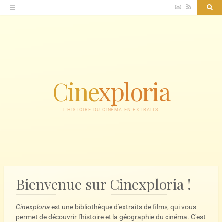
Accéder
✉
RSS
Sea
au
contenu
Cine
xploria
L'HISTOIRE DU CINÉMA EN EXTRAITS
Bienvenue sur Cinexploria !
Cinexploria
est une bibliothèque d'extraits de films, qui vous
permet de découvrir l'histoire et la géographie du cinéma. C'est