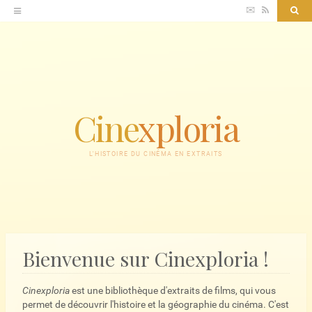
Accéder
✉
RSS
Sea
au
contenu
Cine
xploria
L'HISTOIRE DU CINÉMA EN EXTRAITS
Bienvenue sur Cinexploria !
Cinexploria
est une bibliothèque d'extraits de films, qui vous
permet de découvrir l'histoire et la géographie du cinéma. C'est