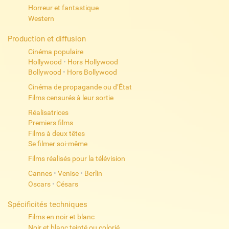
Horreur et fantastique
Western
Production et diffusion
Cinéma populaire
Hollywood
•
Hors Hollywood
Bollywood
•
Hors Bollywood
Cinéma de propagande ou d’État
Films censurés à leur sortie
Réalisatrices
Premiers films
Films à deux têtes
Se filmer soi-même
Films réalisés pour la télévision
Cannes
•
Venise
•
Berlin
Oscars
•
Césars
Spécificités techniques
Films en noir et blanc
Noir et blanc teinté ou colorié