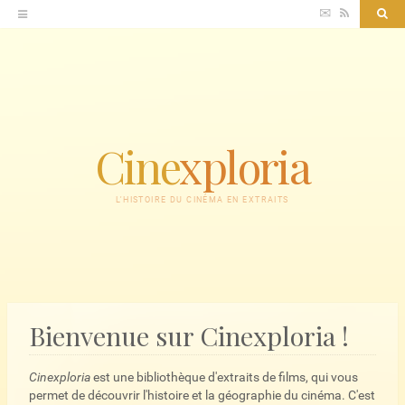
Accéder
✉
RSS
Sea
au
contenu
Cine
xploria
L'HISTOIRE DU CINÉMA EN EXTRAITS
Bienvenue sur Cinexploria !
Cinexploria
est une bibliothèque d'extraits de films, qui vous
permet de découvrir l'histoire et la géographie du cinéma. C'est