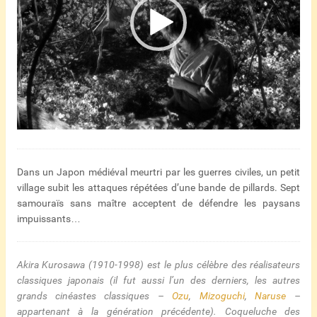
Dans un Japon médiéval meurtri par les guerres civiles, un petit
village subit les attaques répétées d’une bande de pillards. Sept
samouraïs sans maître acceptent de défendre les paysans
impuissants…
Akira Kurosawa (1910-1998) est le plus célèbre des réalisateurs
classiques japonais (il fut aussi l’un des derniers, les autres
grands cinéastes classiques –
Ozu
,
Mizoguchi
,
Naruse
–
appartenant à la génération précédente). Coqueluche des