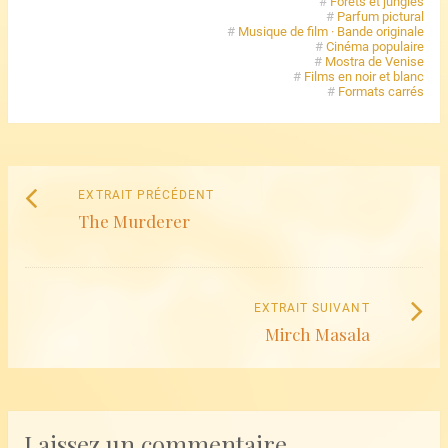
#
Forêts et jungles
#
Parfum pictural
#
Musique de film · Bande originale
#
Cinéma populaire
#
Mostra de Venise
#
Films en noir et blanc
#
Formats carrés
Naviguez
Extrait
EXTRAIT PRÉCÉDENT
parmi
The Murderer
précédent
:
les
articles
Extrait
EXTRAIT SUIVANT
Mirch Masala
suivant
:
Laissez un commentaire