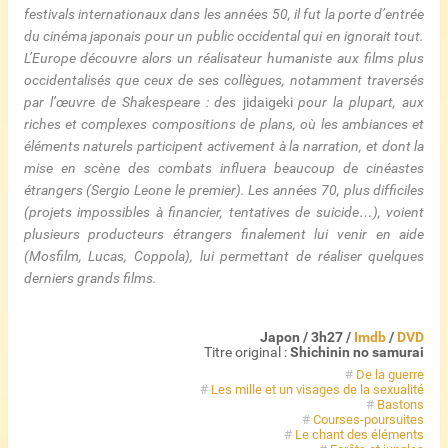
festivals internationaux dans les années 50, il fut la porte d’entrée
du cinéma japonais pour un public occidental qui en ignorait tout.
L’Europe découvre alors un réalisateur humaniste aux films plus
occidentalisés que ceux de ses collègues, notamment traversés
par l’œuvre de Shakespeare : des
jidaigeki
pour la plupart, aux
riches et complexes compositions de plans, où les ambiances et
éléments naturels participent activement à la narration, et dont la
mise en scène des combats influera beaucoup de cinéastes
étrangers (Sergio Leone le premier). Les années 70, plus difficiles
(projets impossibles à financier, tentatives de suicide…), voient
plusieurs producteurs étrangers finalement lui venir en aide
(Mosfilm, Lucas, Coppola), lui permettant de réaliser quelques
derniers grands films.
Japon / 3h27 /
Imdb
/
DVD
Titre original :
Shichinin no samurai
#
De la guerre
#
Les mille et un visages de la sexualité
#
Bastons
#
Courses-poursuites
#
Le chant des éléments