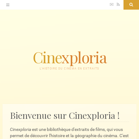
Accéder
✉
RSS
Sea
au
contenu
Cine
xploria
L'HISTOIRE DU CINÉMA EN EXTRAITS
Bienvenue sur Cinexploria !
Cinexploria
est une bibliothèque d'extraits de films, qui vous
permet de découvrir l'histoire et la géographie du cinéma. C'est