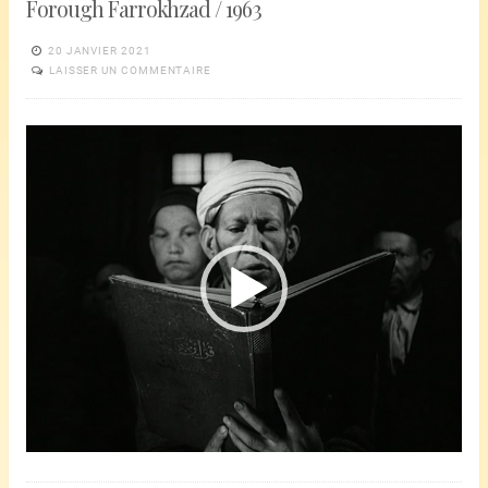
Forough Farrokhzad / 1963
20 JANVIER 2021
LAISSER UN COMMENTAIRE
Lecteur
vidéo