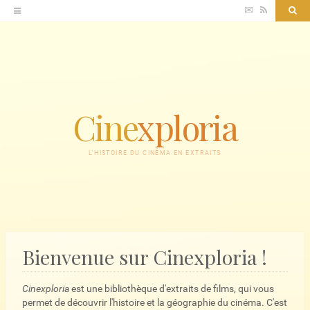
Accéder
✉
RSS
Sea
au
contenu
Cine
xploria
L'HISTOIRE DU CINÉMA EN EXTRAITS
Bienvenue sur Cinexploria !
Cinexploria
est une bibliothèque d'extraits de films, qui vous
permet de découvrir l'histoire et la géographie du cinéma. C'est