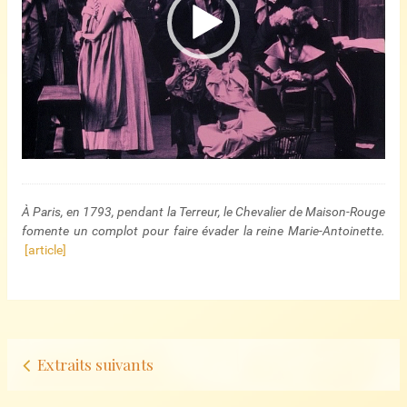
À Paris, en 1793, pendant la Terreur, le Chevalier de Maison-Rouge
fomente un complot pour faire évader la reine Marie-Antoinette.
[article]
Navigation
Extraits suivants
d’articles