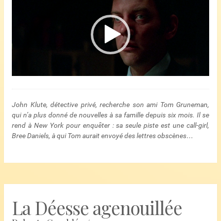
vidéo
John Klute, détective privé, recherche son ami Tom Gruneman,
qui n’a plus donné de nouvelles à sa famille depuis six mois. Il se
rend à New York pour enquêter : sa seule piste est une call-girl,
Bree Daniels, à qui Tom aurait envoyé des lettres obscènes…
La Déesse agenouillée