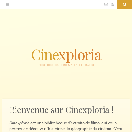
Accéder
✉
RSS
Sea
au
contenu
Cine
xploria
L'HISTOIRE DU CINÉMA EN EXTRAITS
Bienvenue sur Cinexploria !
Cinexploria
est une bibliothèque d'extraits de films, qui vous
permet de découvrir l'histoire et la géographie du cinéma. C'est