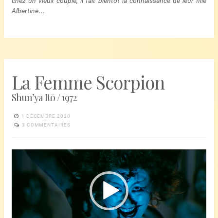
chez un vieux couple, il fait bientôt la connaissance de leur fille
Albertine…
La Femme Scorpion
Shun’ya Itō / 1972
1 DÉCEMBRE 2020
3 COMMENTAIRES
Lecteur
vidéo