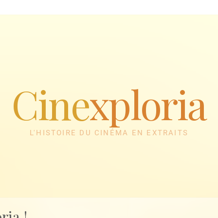
Cine
xploria
L'HISTOIRE DU CINÉMA EN EXTRAITS
ria !