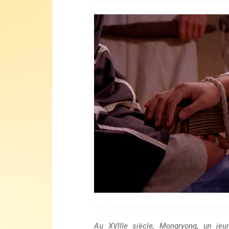
Lecteur
vidéo
Au XVIIIe siècle, Mongryong, un jeun