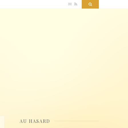
✉
RSS
Search
AU HASARD