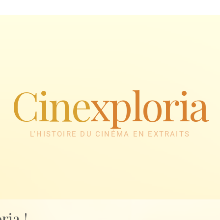
Cine
xploria
L'HISTOIRE DU CINÉMA EN EXTRAITS
ria !