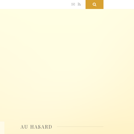
✉
RSS
Search
AU HASARD