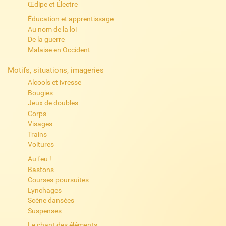
Œdipe et Électre
Éducation et apprentissage
Au nom de la loi
De la guerre
Malaise en Occident
Motifs, situations, imageries
Alcools et ivresse
Bougies
Jeux de doubles
Corps
Visages
Trains
Voitures
Au feu !
Bastons
Courses-poursuites
Lynchages
Scène dansées
Suspenses
Le chant des éléments