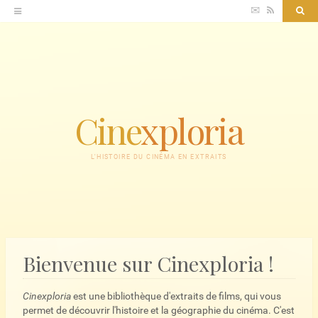
Accéder
✉
RSS
Sea
au
contenu
Cine
xploria
L'HISTOIRE DU CINÉMA EN EXTRAITS
Bienvenue sur Cinexploria !
Cinexploria
est une bibliothèque d'extraits de films, qui vous
permet de découvrir l'histoire et la géographie du cinéma. C'est