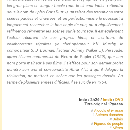
les gros plans en longue focale (que le cinéma indien retiendra
sous le nom de « plan Guru Dutt »), un talent des transitions entre
scènes parlées et chantées, et un perfectionnisme le poussant à
longuement rechercher le bon angle de vue, ou à régulièrement
refilmer ou réinventer les scènes sur le tournage. Il est également
l’acteur récurent de ses propres films, et s’entoure de
collaborateurs réguliers (le chef-opérateur V.K. Murthy, le
compositeur S. D. Burman, l’acteur Johnny Walker…). Persuadé,
après l’échec commercial de
Fleurs de Papier
(1959), que son
nom porte malheur à ses films, il s’efface pour son dernier projet
derrière son ami et co-scénariste Abrar Alvi, à qui il délègue la
réalisation, ne mettant en scène que les passages dansés. Au
terme de plusieurs années difficiles, il se suicide en 1964.
Inde / 2h26 /
Imdb
/
DVD
Titre original :
Pyaasa
#
Alcools et ivresse
#
Scènes dansées
#
Bébés
#
Figures du peuple
#
Mères