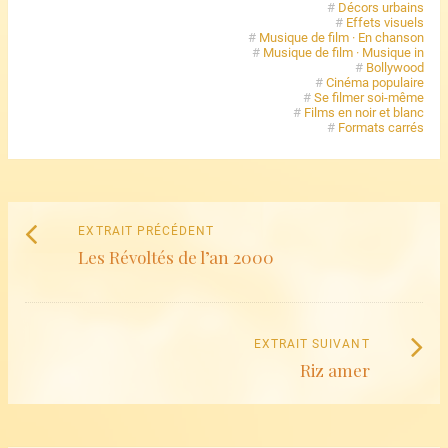
#
Décors urbains
#
Effets visuels
#
Musique de film · En chanson
#
Musique de film · Musique in
#
Bollywood
#
Cinéma populaire
#
Se filmer soi-même
#
Films en noir et blanc
#
Formats carrés
Naviguez
Extrait
EXTRAIT PRÉCÉDENT
parmi
Les Révoltés de l’an 2000
précédent
:
les
articles
Extrait
EXTRAIT SUIVANT
Riz amer
suivant
: