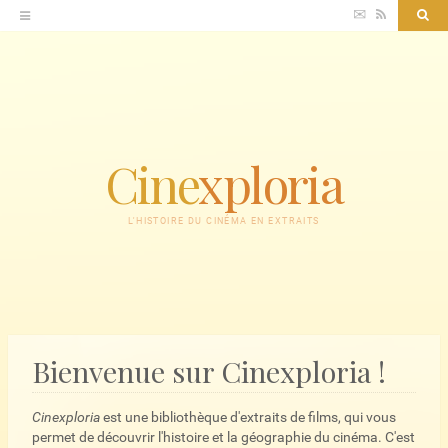
Accéder
✉
RSS
Sea
au
contenu
Cine
xploria
L'HISTOIRE DU CINÉMA EN EXTRAITS
Bienvenue sur Cinexploria !
Cinexploria
est une bibliothèque d'extraits de films, qui vous
permet de découvrir l'histoire et la géographie du cinéma. C'est