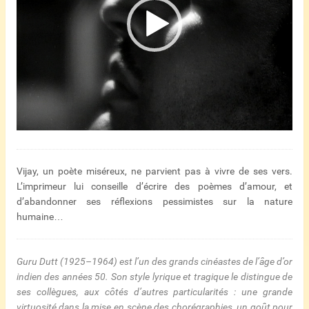
Vijay, un poète miséreux, ne parvient pas à vivre de ses vers.
L’imprimeur lui conseille d’écrire des poèmes d’amour, et
d’abandonner ses réflexions pessimistes sur la nature
humaine…
Guru Dutt (1925–1964) est l’un des grands cinéastes de l’âge d’or
indien des années 50. Son style lyrique et tragique le distingue de
ses collègues, aux côtés d’autres particularités : une grande
virtuosité dans la mise en scène des chorégraphies, un goût pour