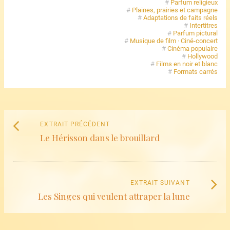
#
Parfum religieux
#
Plaines, prairies et campagne
#
Adaptations de faits réels
#
Intertitres
#
Parfum pictural
#
Musique de film · Ciné-concert
#
Cinéma populaire
#
Hollywood
#
Films en noir et blanc
#
Formats carrés
Naviguez
Extrait
EXTRAIT PRÉCÉDENT
parmi
Le Hérisson dans le brouillard
précédent
:
les
articles
Extrait
EXTRAIT SUIVANT
Les Singes qui veulent attraper la lune
suivant
: