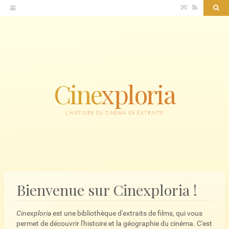
Accéder
✉
RSS
Sea
au
contenu
Cine
xploria
L'HISTOIRE DU CINÉMA EN EXTRAITS
Bienvenue sur Cinexploria !
Cinexploria
est une bibliothèque d'extraits de films, qui vous
permet de découvrir l'histoire et la géographie du cinéma. C'est