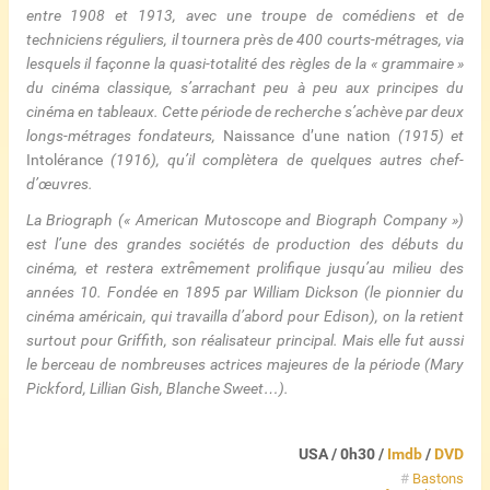
entre 1908 et 1913, avec une troupe de comédiens et de
techniciens réguliers, il tournera près de 400 courts-métrages, via
lesquels il façonne la quasi-totalité des règles de la « grammaire »
du cinéma classique, s’arrachant peu à peu aux principes du
cinéma en tableaux. Cette période de recherche s’achève par deux
longs-métrages fondateurs,
Naissance d’une nation
(1915) et
Intolérance
(1916), qu’il complètera de quelques autres chef-
d’œuvres.
La Briograph (« American Mutoscope and Biograph Company »)
est l’une des grandes sociétés de production des débuts du
cinéma, et restera extrêmement prolifique jusqu’au milieu des
années 10. Fondée en 1895 par William Dickson (le pionnier du
cinéma américain, qui travailla d’abord pour Edison), on la retient
surtout pour Griffith, son réalisateur principal. Mais elle fut aussi
le berceau de nombreuses actrices majeures de la période (Mary
Pickford, Lillian Gish, Blanche Sweet…).
USA / 0h30 /
Imdb
/
DVD
#
Bastons