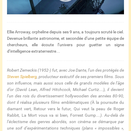
Ellie Arroway, orpheline depuis ses 9 ans, a toujours scruté le ciel.
Devenue brillante astronome, et secondée d’une petite équipe de
chercheurs, elle écoute l’univers pour guetter un signe
d’intelligence extraterrestre…
Robert Zemeckis (1952-) fut, avec Joe Dante, l’un des protégés de
Steven Spielberg
, producteur exécutif de ses premiers films. Sous
son influence, mais aussi sous celle de grands modèles de l’âge
d’or (David Lean, Alfred Hitchcock, Michael Curtiz…), il devient
l’un des rois du divertissement hollywoodien des années 80-90,
dont il réalisa plusieurs films emblématiques (
À la poursuite du
diamant vert
,
Retour vers le futur
,
Qui veut la peau de Roger
Rabbit
,
La Mort vous va si bien
,
Forrest Gump
…). Au-delà de
l’éclectisme des genres abordés, son cinéma se démarque par
une soif d’expérimentations techniques (plans « impossibles »,