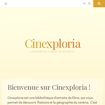
Accéder
✉
RSS
Sea
au
contenu
Cine
xploria
L'HISTOIRE DU CINÉMA EN EXTRAITS
Bienvenue sur Cinexploria !
Cinexploria
est une bibliothèque d'extraits de films, qui vous
permet de découvrir l'histoire et la géographie du cinéma. C'est