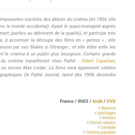
us imposantes sociétés des débuts du cinéma (en 1904, elle
dans le monde occidental). Ayant le quasi-monopole auprès
ment (parfois au détriment de la qualité), et participe très
ue, à accentuer la découpe des films en « genres » ; elle
sion par ses filiales à l’étranger ; et elle édite enfin les
ent le cinéma à un public plus bourgeois. Certains grands
du cinéma travailleront chez Pathé :
Albert Capellani
,
, ou encore Max Linder. La firme sera également célèbre
graphiques (le Pathé Journal, lancé dès 1908, deviendra
France / 0h03 /
Imdb
/
DVD
#
Bastons
#
Lynchages
#
Artistes
#
Décors urbains
#
Comédie
#
Cinéma populaire