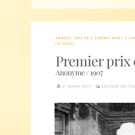
ANNÉES 1895-00
/
CINÉMA MUET
/
CI
(STUDIO)
Premier prix 
Anonyme / 1907
21 MARS 2019
LAISSER UN CO
Lecteur
vidéo