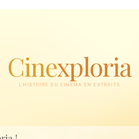
Cine
xploria
L'HISTOIRE DU CINÉMA EN EXTRAITS
ria !