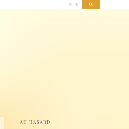
✉
RSS
Search
AU HASARD