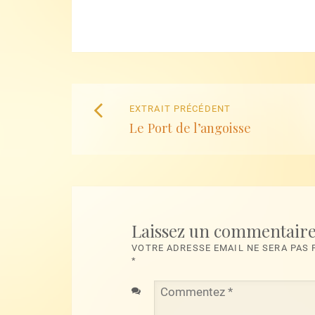
Naviguez
Extrait
EXTRAIT PRÉCÉDENT
parmi
Le Port de l’angoisse
précédent
:
les
articles
Laissez un commentair
VOTRE ADRESSE EMAIL NE SERA PAS
*
Commentez
*