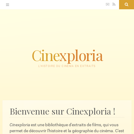
Accéder
✉
RSS
Sea
au
contenu
Cine
xploria
L'HISTOIRE DU CINÉMA EN EXTRAITS
Bienvenue sur Cinexploria !
Cinexploria
est une bibliothèque d'extraits de films, qui vous
permet de découvrir l'histoire et la géographie du cinéma. C'est