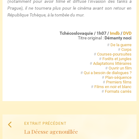
(notamment pour avoir filmé et diffusé l’invasion des tanks à
Prague), il ne tournera plus pour le cinéma avant son retour en
République Tchèque, à la tombée du mur.
Tchécoslovaquie / 1h07 /
Imdb
/
DVD
Titre original :
Démanty noci
#
De la guerre
#
Corps
#
Courses-poursuites
#
Forêts et jungles
#
Adaptations littéraires
#
Ouvrir un film
#
Qui a besoin de dialogues ?
#
Plan-séquence
#
Premiers films
#
Films en noir et blanc
#
Formats carrés
Naviguez
Extrait
EXTRAIT PRÉCÉDENT
parmi
La Déesse agenouillée
précédent