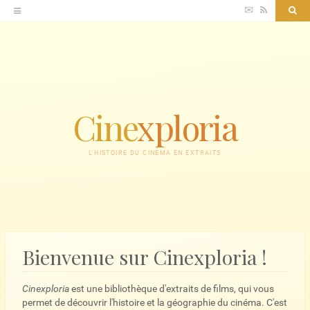
Accéder
✉
RSS
Sea
au
contenu
Cine
xploria
L'HISTOIRE DU CINÉMA EN EXTRAITS
Bienvenue sur Cinexploria !
Cinexploria
est une bibliothèque d'extraits de films, qui vous
permet de découvrir l'histoire et la géographie du cinéma. C'est