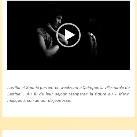
Lecteur
vidéo
Lætitia et Sophie partent en week-end à Quimper, la ville natale de
Lætitia… Au fil de leur séjour réapparait la figure du « Marin
masqué », son amour de jeunesse.