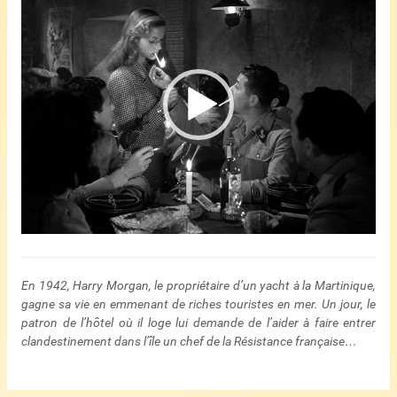
vidéo
En 1942, Harry Morgan, le propriétaire d’un yacht à la Martinique,
gagne sa vie en emmenant de riches touristes en mer. Un jour, le
patron de l’hôtel où il loge lui demande de l’aider à faire entrer
clandestinement dans l’île un chef de la Résistance française…