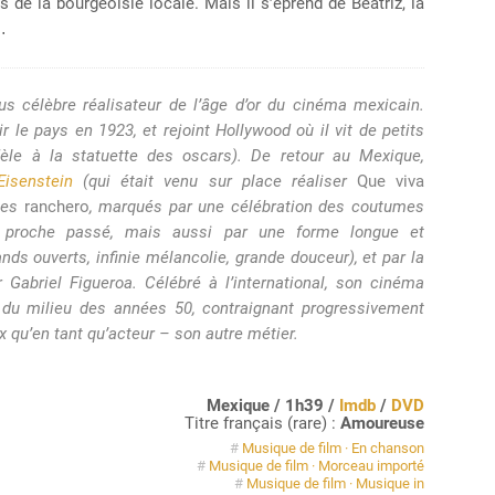
ns de la bourgeoisie locale. Mais il s’éprend de Béatriz, la
e…
us célèbre réalisateur de l’âge d’or du cinéma mexicain.
uir le pays en 1923, et rejoint Hollywood où il vit de petits
odèle à la statuette des oscars). De retour au Mexique,
Eisenstein
(qui était venu sur place réaliser
Que viva
ames
ranchero
, marqués par une célébration des coutumes
 proche passé, mais aussi par une forme longue et
nds ouverts, infinie mélancolie, grande douceur), et par la
 Gabriel Figueroa. Célébré à l’international, son cinéma
 du milieu des années 50, contraignant progressivement
 qu’en tant qu’acteur – son autre métier.
Mexique / 1h39 /
Imdb
/
DVD
Titre français (rare) :
Amoureuse
#
Musique de film · En chanson
#
Musique de film · Morceau importé
#
Musique de film · Musique in