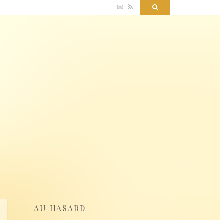
✉
RSS
Search
AU HASARD