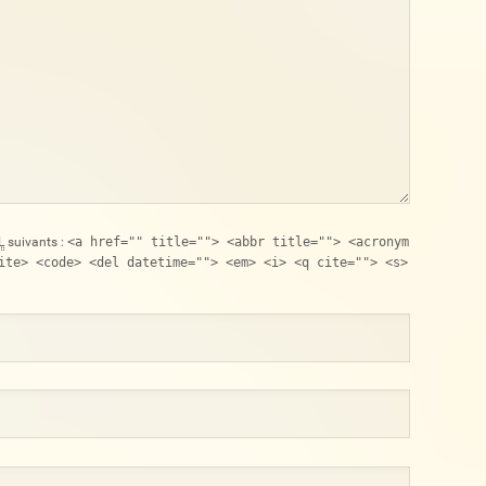
L
suivants :
<a href="" title=""> <abbr title=""> <acronym
ite> <code> <del datetime=""> <em> <i> <q cite=""> <s>