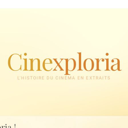
Cine
xploria
L'HISTOIRE DU CINÉMA EN EXTRAITS
ria !