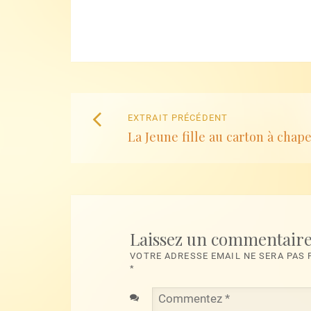
Naviguez
Extrait
EXTRAIT PRÉCÉDENT
parmi
La Jeune fille au carton à chap
précédent
:
les
articles
Laissez un commentair
VOTRE ADRESSE EMAIL NE SERA PAS
*
Commentez
*