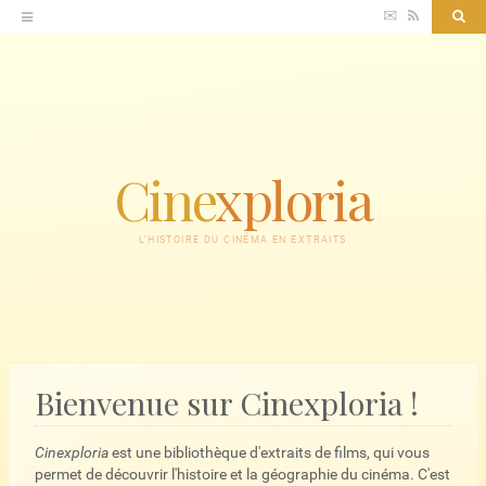
Accéder
✉
RSS
Sea
au
contenu
Cine
xploria
L'HISTOIRE DU CINÉMA EN EXTRAITS
Bienvenue sur Cinexploria !
Cinexploria
est une bibliothèque d'extraits de films, qui vous
permet de découvrir l'histoire et la géographie du cinéma. C'est