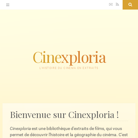
Accéder
✉
RSS
Sea
au
contenu
Cine
xploria
L'HISTOIRE DU CINÉMA EN EXTRAITS
Bienvenue sur Cinexploria !
Cinexploria
est une bibliothèque d'extraits de films, qui vous
permet de découvrir l'histoire et la géographie du cinéma. C'est